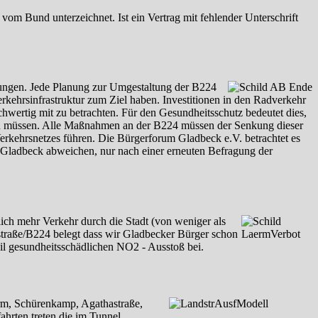
m Bund unterzeichnet. Ist ein Vertrag mit fehlender Unterschrift
htungen. Jede Planung zur Umgestaltung der B224
kehrsinfrastruktur zum Ziel haben. Investitionen in den Radverkehr
wertig mit zu betrachten. Für den Gesundheitsschutz bedeutet dies,
en müssen. Alle Maßnahmen an der B224 müssen der Senkung dieser
Verkehrsnetzes führen. Die Bürgerforum Gladbeck e.V. betrachtet es
n Gladbeck abweichen, nur nach einer erneuten Befragung der
lich mehr Verkehr durch die Stadt (von weniger als
raße/B224 belegt dass wir Gladbecker Bürger schon
l gesundheitsschädlichen NO2 - Ausstoß bei.
urm, Schürenkamp, Agathastraße,
hrten treten die im Tunnel