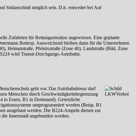
 und Südanschluß möglich sein. D.h. entweder bei Auf
le Zufahrten für Rettungseinsätze angewiesen. Eine geplante
 Ostermann Bottrop. Ausweichend bleiben dann für die Unternehmen
30), Helmutstraße, Phönixstraße (Zone 40). Landstraße (Bild, Zone
e B224 wird Transit-Durchgangs-Autobahn.
 Menschenschutz geht vor. Das Autobahnkreuz darf
 müssen Menschen durch Geschwindigkeitsbegrenzung
4 in Essen, B1 in Dortmund).
Gesetzliche
avigationssysteme umprogrammiert werden (Beisp. B1
ssen ausgebaut werden. Die B224-Ampeln dienen zur
 die Innenstadt angebunden werden.