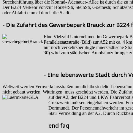
Streckenführung über die Konrad- Adenauer- Allee ist durch die zu n
Der B224-Verkehr von/zur HorsterStr, SteinStr, Goethestr, Schützens
oder Abfahrt einmal durch die Stadt.
- Die Zufahrt des Gewerbepark Brauck zur B224 f
Eine Vielzahl Unternehmen im Gewerbepark Bra
Parallelersatzstraße (Bild) zur A52 mit ca. 
nur noch verkehrsberuhigte innerstädtische Str
30) wird zum städtischen Autobahnzubringer 
- Eine lebenswerte Stadt durch 
Weltweit werden Fernverkehrsstraßen um dichtbesiedelte Lebensräum
nicht gebaut werden. Wittringen, muss geschützt werden. Die Zufah
auf der A2, der B224 und LKW-Fahrverbot a
Grenzwerte müssen eingehalten werden. Fern
Dortmund). Der Personennahverkehr im gesa
Stau-Vermeidung an der A2. Durch Rückbau d
end faq