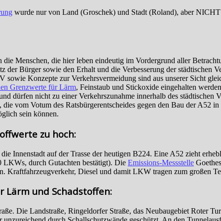
rung
wurde nur von Land (Groschek) und Stadt (Roland), aber NICHT vo
 die Menschen, die hier leben eindeutig im Vordergrund aller Betrac
 der Bürger sowie den Erhalt und die Verbesserung der städtischen Ver
 sowie Konzepte zur Verkehrsvermeidung sind aus unserer Sicht gleich
hen Grenzwerte für Lärm
, Feinstaub und Stickoxide eingehalten werd
 und dürfen nicht zu einer Verkehrszunahme innerhalb des städtischen 
sse, die vom Votum des Ratsbürgerentscheides gegen den Bau der A52 i
öglich sein können.
offwerte zu hoch:
 die Innenstadt auf der Trasse der heutigen B224. Eine A52 zieht erheb
 LKWs, durch Gutachten bestätigt). Die
Emissions-Messstelle
Goethest
n. Kraftfahrzeugverkehr, Diesel und damit LKW tragen zum großen Tei
or Lärm und Schadstoffen:
traße.
Die Landstraße, Ringeldorfer Straße, das Neubaugebiet Roter T
 unzureichend durch Schallschutzwände geschützt. An den Tunnelausfa