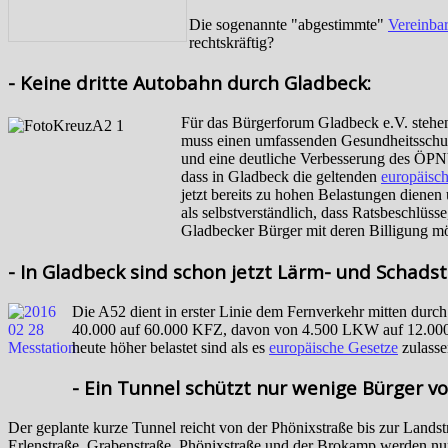
Die sogenannte "abgestimmte"
Vereinba
rechtskräftig?
- Keine dritte Autobahn durch Gladbeck:
Für das Bürgerforum Gladbeck e.V. stehen
muss einen umfassenden Gesundheitsschutz
und eine deutliche Verbesserung des ÖPNV
dass in Gladbeck die geltenden
europäisc
jetzt bereits zu hohen Belastungen dienen
als selbstverständlich, dass Ratsbeschlü
Gladbecker Bürger mit deren Billigung m
- In Gladbeck sind schon jetzt Lärm- und Schadst
Die A52 dient in erster Linie dem Fernverkehr mitten durch
40.000 auf 60.000 KFZ, davon von 4.500 LKW auf 12.000
heute höher belastet sind als es
europäische Gesetze
zulasse
- Ein Tunnel schützt nur wenige Bürger v
Der geplante kurze Tunnel reicht von der Phönixstraße bis zur Lands
Erlenstraße, Grabenstraße, Phönixstraße und der Brokamp werden nur