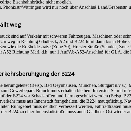
iedrige Eisenbahnbrücke nicht möglich.
tr, Phönixstr/Wittringen wird nur noch über Anschluß Land/Grabenstr.
ällt weg
uck sind auf Verkehr mit schweren Fahrzeugen, Maschinen oder schnel
4 km Umweg in Richtung Gladbeck, A2 und B224 führt dann bis in Höhe
aßen wie die Roßheidestraße (Zone 30), Horster Straße (Schulen, Zone 
zur A52 Richtung Marl, d.h. nur 1 Auf/Ab-A52-Anschluß für GLA, di
Verkehrsberuhigung der B224
e herumgeleitet (Beisp. Bad Oeynhausen, München, Stuttgart u.v.a.).
rt zum Gewerbepark Brauck muss erhalten bleiben. Im ersten Schritt
uf der B224 vor Schadstoffen und Lärm geschützt werden (Beisp. B22
verkehr muss aus Innenstadt ferngehalten, die B224 mautpflichtig, N
mten Ruhrgebiet muss deutlich verbessert werden, Fahrradtrassen mü
er B224 zu einer Innenstadtstraße muss auch Gladbeck Ost wieder an