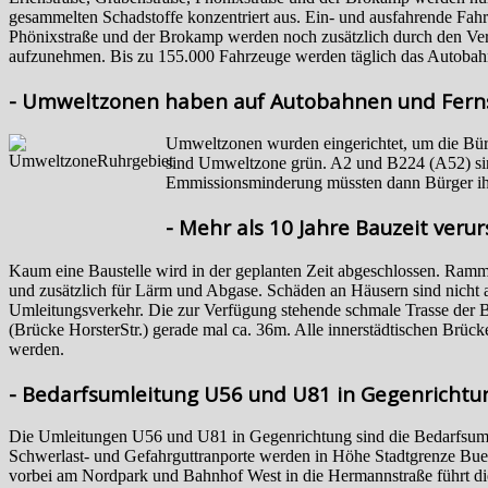
gesammelten Schadstoffe konzentriert aus. Ein- und ausfahrende Fah
Phönixstraße und der Brokamp werden noch zusätzlich durch den Ver
aufzunehmen. Bis zu 155.000 Fahrzeuge werden täglich das Autobahn
- Umweltzonen haben auf Autobahnen und Ferns
Umweltzonen wurden eingerichtet, um die Bür
sind Umweltzone grün. A2 und B224 (A52) sind 
Emmissionsminderung müssten dann Bürger ihr 
- Mehr als 10 Jahre Bauzeit veru
Kaum eine Baustelle wird in der geplanten Zeit abgeschlossen. Ra
und zusätzlich für Lärm und Abgase. Schäden an Häusern sind nicht a
Umleitungsverkehr. Die zur Verfügung stehende schmale Trasse der B
(Brücke HorsterStr.) gerade mal ca. 36m. Alle innerstädtischen Brü
werden.
- Bedarfsumleitung U56 und U81 in Gegenrichtu
Die Umleitungen U56 und U81 in Gegenrichtung sind die Bedarfsumle
Schwerlast- und Gefahrguttranporte werden in Höhe Stadtgrenze Buer
vorbei am Nordpark und Bahnhof West in die Hermannstraße führt die 