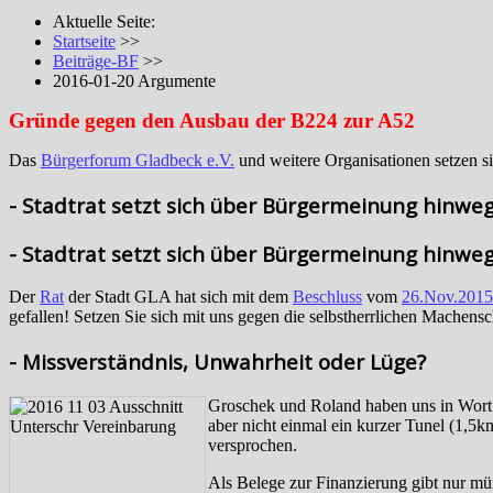
Aktuelle Seite:
Startseite
>>
Beiträge-BF
>>
2016-01-20 Argumente
Gründe gegen den Ausbau der B224 zur A52
Das
Bürgerforum Gladbeck e.V.
und weitere Organisationen setzen 
- Stadtrat setzt sich über Bürgermeinung hinweg
- Stadtrat setzt sich über Bürgermeinung hinweg
Der
Rat
der Stadt GLA hat sich mit dem
Beschluss
vom
26.Nov.2015
gefallen! Setzen Sie sich mit uns gegen die selbstherrlichen Machens
- Missverständnis, Unwahrheit oder Lüge?
Groschek und Rola
nd haben uns in Wort
aber nicht einmal ein kurzer Tunel (1,5
versprochen.
Als Belege zur Finanzierung gibt nur m