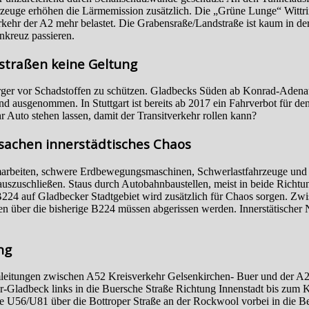
rzeuge erhöhen die Lärmemission zusätzlich. Die „Grüne Lunge“ Wittri
kehr der A2 mehr belastet. Die Grabensraße/Landstraße ist kaum in de
kreuz passieren.
traßen keine Geltung
ger vor Schadstoffen zu schützen. Gladbecks Süden ab Konrad-Adena
ausgenommen. In Stuttgart ist bereits ab 2017 ein Fahrverbot für den
Auto stehen lassen, damit der Transitverkehr rollen kann?
rsachen innerstädtisches Chaos
mmarbeiten, schwere Erdbewegungsmaschinen, Schwerlastfahrzeuge und
uszuschließen. Staus durch Autobahnbaustellen, meist in beide Richtun
224 auf Gladbecker Stadtgebiet wird zusätzlich für Chaos sorgen. Zwi
cken über die bisherige B224 müssen abgerissen werden. Innerstätische
ng
itungen zwischen A52 Kreisverkehr Gelsenkirchen- Buer und der A2 A
-Gladbeck links in die Buersche Straße Richtung Innenstadt bis zum K
U56/U81 über die Bottroper Straße an der Rockwool vorbei in die Beis