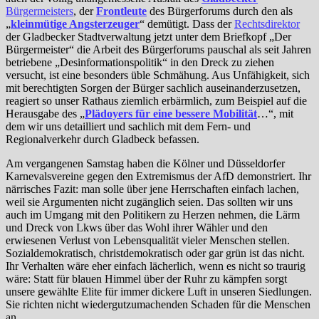
Bürgermeisters
, der
Frontleute
des Bürgerforums durch den als
„
kleinmütige Angsterzeuger
“ demütigt. Dass der
Rechtsdirektor
der Gladbecker Stadtverwaltung jetzt unter dem Briefkopf „Der
Bürgermeister“ die Arbeit des Bürgerforums pauschal als seit Jahren
betriebene „Desinformationspolitik“ in den Dreck zu ziehen
versucht, ist eine besonders üble Schmähung. Aus Unfähigkeit, sich
mit berechtigten Sorgen der Bürger sachlich auseinanderzusetzen,
reagiert so unser Rathaus ziemlich erbärmlich, zum Beispiel auf die
Herausgabe des „
Plädoyers für eine bessere Mobilität
…“, mit
dem wir uns detailliert und sachlich mit dem Fern- und
Regionalverkehr durch Gladbeck befassen.
Am vergangenen Samstag haben die Kölner und Düsseldorfer
Karnevalsvereine gegen den Extremismus der AfD demonstriert. Ihr
närrisches Fazit: man solle über jene Herrschaften einfach lachen,
weil sie Argumenten nicht zugänglich seien. Das sollten wir uns
auch im Umgang mit den Politikern zu Herzen nehmen, die Lärm
und Dreck von Lkws über das Wohl ihrer Wähler und den
erwiesenen Verlust von Lebensqualität vieler Menschen stellen.
Sozialdemokratisch, christdemokratisch oder gar grün ist das nicht.
Ihr Verhalten wäre eher einfach lächerlich, wenn es nicht so traurig
wäre: Statt für blauen Himmel über der Ruhr zu kämpfen sorgt
unsere gewählte Elite für immer dickere Luft in unseren Siedlungen.
Sie richten nicht wiedergutzumachenden Schaden für die Menschen
an.