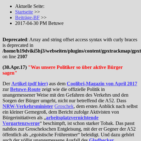
Aktuelle Seite:
Startseite
>>
Beiträge-BF
>>
2017-04-30 PM Betuwe
Deprecated
: Array and string offset access syntax with curly braces
is deprecated in
/home/h19dviki5hj3/webseiten/plugins/content/gpxtrackmap/gp
on line
2107
(30.Apr.17)
"Was unsere Politiker so über aktive Bürger
sagen
"
Der
Artikel (pdf hier)
aus dem
Coolibri-Magazin von April 2017
zur
Betuwe-Route
zeigt wie die offizielle Politik in
unangemessener Weise mit den Gefahren des Verkehrs und den
Sorgen der Bürger umgeht, nicht nur betreffend die A52. Dass
NRW-Verkehrsminister
Groschek
, dem ersten Anblick nach selbst
ein kleiner Gernegroß, dem Bericht zufolge Aktivisten von
Bürgerinitiativen als „
arbeitsplatzvernichtende
Vorgartenzwerge
“ beschimpft, ist schon starker Tobak. Das passt
nahtlos zur Groschekschen Entgleisung, mit der er Gegner der A52
öffentlich als „egoistische Frührentner“ beleidigt. Und dazu gehört
auch der völlig unangemessene Ausfall des
Gladbecker