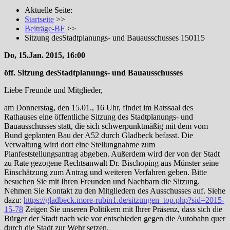
Aktuelle Seite:
Startseite
>>
Beiträge-BF
>>
Sitzung desStadtplanungs- und Bauausschusses 150115
Do, 15.Jan. 2015, 16:00
öff. Sitzung desStadtplanungs- und Bauausschusses
Liebe Freunde und Mitglieder,
am Donnerstag, den 15.01., 16 Uhr, findet im Ratssaal des
Rathauses eine öffentliche Sitzung des Stadtplanungs- und
Bauausschusses statt, die sich schwerpunktmäßig mit dem vom
Bund geplanten Bau der A52 durch Gladbeck befasst. Die
Verwaltung wird dort eine Stellungnahme zum
Planfeststellungsantrag abgeben. Außerdem wird der von der Stadt
zu Rate gezogene Rechtsanwalt Dr. Bischoping aus Münster seine
Einschätzung zum Antrag und weiteren Verfahren geben. Bitte
besuchen Sie mit Ihren Freunden und Nachbarn die Sitzung.
Nehmen Sie Kontakt zu den Mitgliedern des Ausschusses auf. Siehe
dazu:
https://gladbeck.more-rubin1.de/sitzungen_top.php?sid=2015-
15-78
Zeigen Sie unseren Politikern mit Ihrer Präsenz, dass sich die
Bürger der Stadt nach wie vor entschieden gegen die Autobahn quer
durch die Stadt zur Wehr setzen.