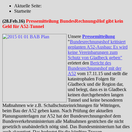
Aktuelle Seite:
Startseite
(28.Feb.16)
Pressemitteilung BundesRechnungsHof gibt kein
Geld für A52-Tunnel
Unsere
Pressemitteilung
"
Bundesrechnungshof kritisiert
geplanten A52-Ausbau: Es wird
keine Vereinbarungen zum
Schutz von Gladbeck geben"
erörtert den
Bericht des
Bundesrechnungshof mit der
A52
vom 17.11.15 und stellt die
katastrophalen Folgen für
Gladbeck und die Region dar,
und belegt, dass es in Gladbeck
keinen durchgehenden langen
Tunnel und keine besonderen
Maßnahmen wie z.B. Schallschutzeinrichtungen für Wittringen,
beim Bau der A52 geben kann. Nach Prüfung der aktuellen
Planungsunterlagen zur A52 hat der Bundesrechnungeshof dem
Bundesverkehrsministerium alle Maßnahmen gestrichen die nicht
gesetzlich unabänderlich nötig sind. Das Bundesministerium hat dies
auch akzeptiert. Das bedeutet für die künftige Trassen-