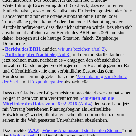
Weiterführung/-Erweiterung durch Gladbeck, dass es nur einen
Einfachausbau, also ohne Schallschutz für Freizeitgebiete oder freie
Landschaft und nur eine offene Autobahn ohne Tunnel oder
Tunnelstücke geben kann. Anders lautende Behauptungen der
Autobahnbefürworter, dass dies nicht stimmen würde, beziehen sich
anscheinend auf einen alten Bericht des BRH aus 2009 und sind
daher -bezogen auf die heutige Situation- falsch. Zugehörige
Dokumente:
-
Bericht des BRH
, auf den
wir uns beziehen (Anl.2)
.
-
Auflistung der Nachteile
(Anl.3)
, mit den die Stadt Gladbeck
jetzt rechnen muss, nachdem es – entgegen den offensichtlich
unwahren Darstellungen von Bürgermeister Roland gegenüber Rat
und Öffentlichkeit - nie eine verbindliche Zusage das dem
Bundesministerium gegeben hat, eine "
Vereinbarung zum Schutz
der Stadt
" mit
Eckpunktepapier
abzuschließen.
Dass der Gladbecker Bürgermeister ungeachtet dieser dramatischen
Folgen in dem von ihm veröffentlichten
Schreiben an die
Mitglieder des Rates
vom 26.02.2016 (Anl.4)
den vom Land jetzt
mit Vorrang betriebenen Planungsbeginn als „erfreuliche
Entwicklung“ wertet, dient augenscheinlich nur noch dazu, von
seinen in die Welt gesetzten Unwahrheiten abzulenken.
Dazu meldet
WAZ
"
Wie die A52 aussieht steht in den Sternen
" und
der
Stadtspiegel
"Die Wahrheit kommt ans Licht".